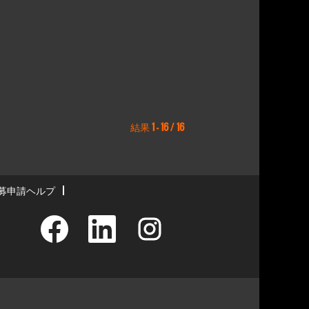
結果
1 – 16
/
16
募申請ヘルプ
新
新
新
し
し
し
い
い
い
タ
タ
タ
ブ
ブ
ブ
で
で
で
開
開
開
き
き
き
ま
ま
ま
す
す
す