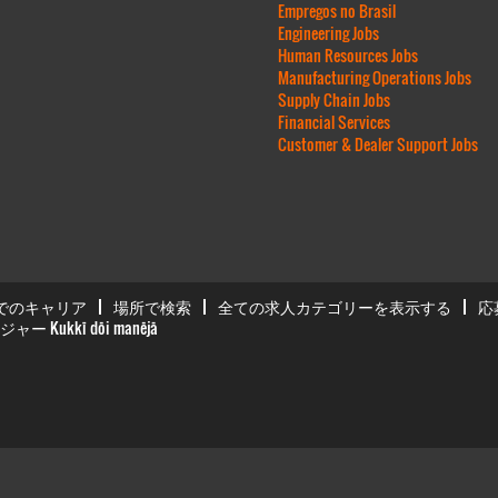
Empregos no Brasil
Engineering Jobs
Human Resources Jobs
Manufacturing Operations Jobs
Supply Chain Jobs
Financial Services
Customer & Dealer Support Jobs
Dでのキャリア
場所で検索
全ての求人カテゴリーを表示する
応
ー Kukkī dōi manējā